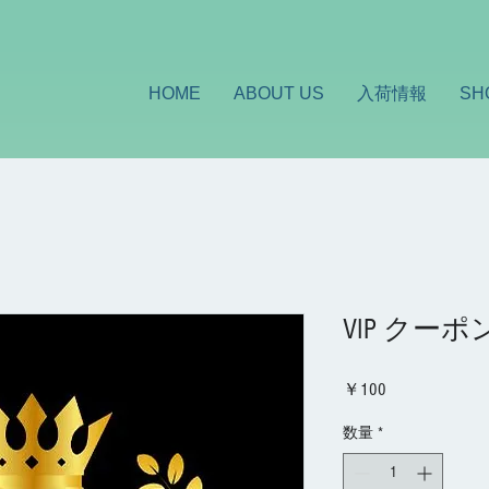
HOME
ABOUT US
入荷情報
SH
VIP クーポ
価
￥100
格
数量
*