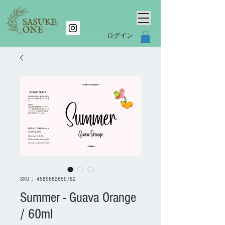
ログイン
SKU： 4589662650762
Summer - Guava Orange
/ 60ml