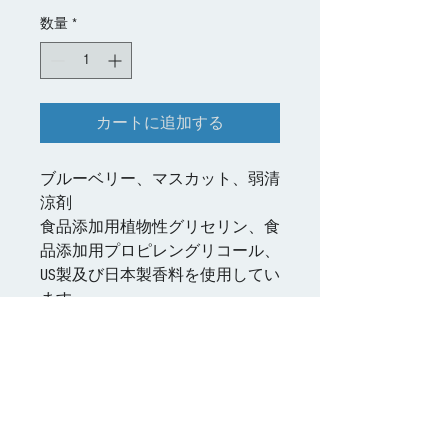
格
数量
*
カートに追加する
ブルーベリー、マスカット、弱清
涼剤
食品添加用植物性グリセリン、食
品添加用プロピレングリコール、
US製及び日本製香料を使用してい
ます。
製品
電子タバコ用リキッド
配送
当製品は未成年者への販売はしていま